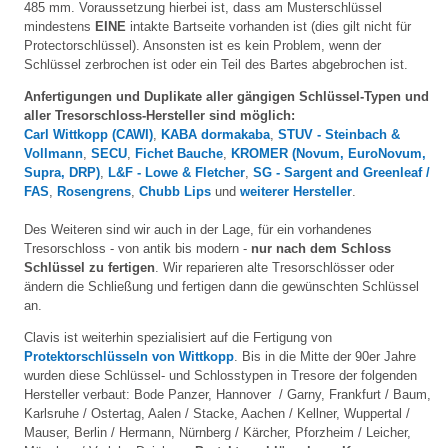
485 mm. Voraussetzung hierbei ist, dass am Musterschlüssel
mindestens
EINE
intakte Bartseite vorhanden ist (dies gilt nicht für
Protectorschlüssel). Ansonsten ist es kein Problem, wenn der
Schlüssel zerbrochen ist oder ein Teil des Bartes abgebrochen ist.
Anfertigungen und Duplikate aller gängigen Schlüssel-Typen und
aller Tresorschloss-Hersteller sind möglich:
Carl Wittkopp (CAWI)
,
KABA dormakaba
,
STUV - Steinbach &
Vollmann
,
SECU
,
Fichet Bauche
,
KROMER (Novum, EuroNovum,
Supra, DRP)
,
L&F - Lowe & Fletcher
,
SG - Sargent and Greenleaf /
FAS
,
Rosengrens
,
Chubb Lips
und
weiterer Hersteller
.
Des Weiteren sind wir auch in der Lage, für ein vorhandenes
Tresorschloss - von antik bis modern -
nur nach dem Schloss
Schlüssel zu fertigen
. Wir reparieren alte Tresorschlösser oder
ändern die Schließung und fertigen dann die gewünschten Schlüssel
an.
Clavis ist weiterhin spezialisiert auf die Fertigung von
Protektorschlüsseln von Wittkopp
. Bis in die Mitte der 90er Jahre
wurden diese Schlüssel- und Schlosstypen in Tresore der folgenden
Hersteller verbaut: Bode Panzer, Hannover / Garny, Frankfurt / Baum,
Karlsruhe / Ostertag, Aalen / Stacke, Aachen / Kellner, Wuppertal /
Mauser, Berlin / Hermann, Nürnberg / Kärcher, Pforzheim / Leicher,